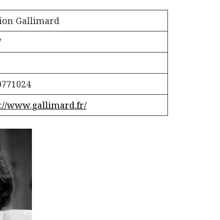
tion Gallimard
7
0771024
://www.gallimard.fr/