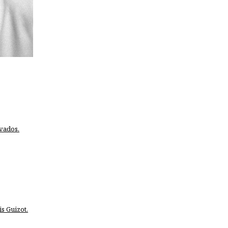
lvados.
is Guizot.