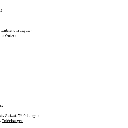
s)
stantisme français)
par Guizot
er
is Guizot.
Télécharger
.
Télécharger