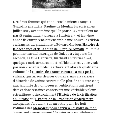
Des deux femmes qui connurent le mieux François
Guizot, la première, Pauline de Meulan, lui écrivait en
juillet 1808, avant même qu’il l’épouse : « Votre talent me
paraît éminemment propre à l’histoire. » ; et la même
année ils entreprenaient ensemble une nouvelle édition
en français du grand livre d’Edward Gibbon,
Histoire de
la décadence et de la chute de l’Empire romain
, qui fut le
premier travail historique de Guizot, à vingt ans. La
seconde, sa fille Henriette, lui disait en février 1874,
quelques mois avant sa mort : « L’histoire est votre vraie
passion » ; et ensemble ils achevaient alors le quatrième
volume de l’
Histoire de France racontée à mes petits-
enfants
, qui fut son dernier ouvrage. Ainsi la carrière
d’historien de Guizot couvre-t-elle plus de soixante-cinq
ans, jalonnée de nombreuses publications qui firent
date et dont certaines conservent une véritable valeur
scientifique, principalement l’
Histoire de la civilisation
en Europe
et l’
Histoire de la Révolution d’Angleterre
,
auxquelles s’ajoutent, sur un autre plan, les huit
volumes des
Mémoires pour servir à l’histoire de mon
temps
, qui appartiennent à la catégorie prestigieuse et