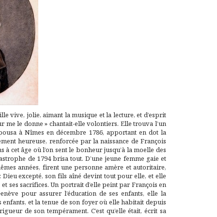
vive, jolie, aimant la musique et la lecture, et d’esprit
 me le donne » chantait-elle volontiers. Elle trouva l’un
e épousa à Nîmes en décembre 1786, apportant en dot la
itement heureuse, renforcée par la naissance de François
ons à cet âge où l’on sent le bonheur jusqu’à la moelle des
tastrophe de 1794 brisa tout. D’une jeune femme gaie et
 mêmes années, firent une personne amère et autoritaire,
Dieu excepté, son fils aîné devint tout pour elle, et elle
 et ses sacrifices. Un portrait d’elle peint par François en
Genève pour assurer l’éducation de ses enfants, elle la
 enfants, et la tenue de son foyer où elle habitait depuis
rigueur de son tempérament. C’est qu’elle était, écrit sa