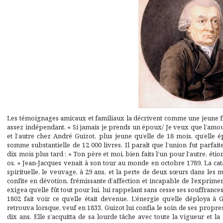
Les témoignages amicaux et familiaux la décrivent comme une jeune fille 
assez indépendant. « Si jamais je prends un époux/ Je veux que l’amour
et l’autre chez André Guizot, plus jeune qu’elle de 18 mois, qu’ell
somme substantielle de 12 000 livres. Il paraît que l’union fut parfa
dix mois plus tard : « Ton père et moi, bien faits l’un pour l’autre, éti
os. » Jean-Jacques venait à son tour au monde en octobre 1789. La ca
spirituelle, le veuvage, à 29 ans, et la perte de deux sœurs dans les
confite en dévotion, frémissante d’affection et incapable de l’exprimer. 
exigea qu’elle fût tout pour lui, lui rappelant sans cesse ses souffrances
1802 fait voir ce qu’elle était devenue. L’énergie qu’elle déploya à 
retrouva lorsque, veuf en 1833, Guizot lui confia le soin de ses propres
dix ans. Elle s’acquitta de sa lourde tâche avec toute la vigueur et la 