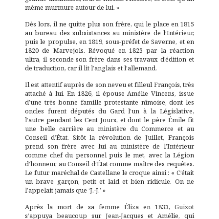
même murmure autour de lui. »
Dès lors, il ne quitte plus son frère, qui le place en 1815
au bureau des subsistances au ministère de l’Intérieur,
puis le propulse, en 1819, sous-préfet de Saverne, et en
1820 de Marvejols. Révoqué en 1823 par la réaction
ultra, il seconde son frère dans ses travaux d’édition et
de traduction, car il lit l’anglais et l’allemand.
Il est attentif auprès de son neveu et filleul François, très
attaché à lui. En 1826, il épouse Amélie Vincens, issue
d’une très bonne famille protestante nîmoise, dont les
oncles furent députés du Gard l’un à la Législative,
l’autre pendant les Cent Jours, et dont le père Émile fit
une belle carrière au ministère du Commerce et au
Conseil d’État. Sitôt la révolution de Juillet, François
prend son frère avec lui au ministère de l’Intérieur
comme chef du personnel puis le met, avec la Légion
d’honneur, au Conseil d’État comme maître des requêtes.
Le futur maréchal de Castellane le croque ainsi : « C’était
un brave garçon, petit et laid et bien ridicule. On ne
l’appelait jamais que ‘J.-J.’ »
Après la mort de sa femme Éliza en 1833, Guizot
s’appuya beaucoup sur Jean-Jacques et Amélie, qui