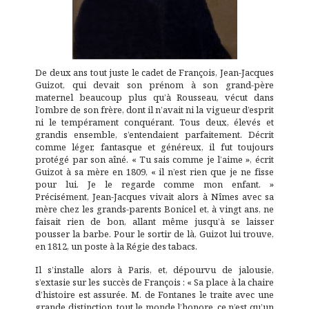
De deux ans tout juste le cadet de François, Jean-Jacques
Guizot, qui devait son prénom à son grand-père
maternel beaucoup plus qu’à Rousseau, vécut dans
l’ombre de son frère, dont il n’avait ni la vigueur d’esprit
ni le tempérament conquérant. Tous deux, élevés et
grandis ensemble, s’entendaient parfaitement. Décrit
comme léger, fantasque et généreux, il fut toujours
protégé par son aîné. « Tu sais comme je l’aime », écrit
Guizot à sa mère en 1809, « il n’est rien que je ne fisse
pour lui. Je le regarde comme mon enfant. »
Précisément, Jean-Jacques vivait alors à Nîmes avec sa
mère chez les grands-parents Bonicel et, à vingt ans, ne
faisait rien de bon, allant même jusqu’à se laisser
pousser la barbe. Pour le sortir de là, Guizot lui trouve,
en 1812, un poste à la Régie des tabacs.
Il s’installe alors à Paris, et, dépourvu de jalousie,
s’extasie sur les succès de François : « Sa place à la chaire
d’histoire est assurée. M. de Fontanes le traite avec une
grande distinction, tout le monde l’honore, ce n’est qu’un