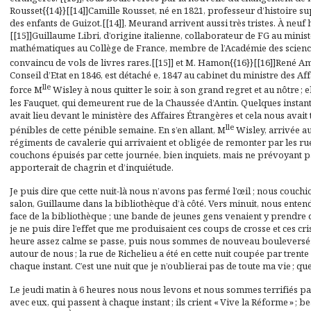
Rousset{{14}}[[14]]Camille Rousset, né en 1821, professeur d’histoire s
des enfants de Guizot.[[14]], Meurand arrivent aussi très tristes. À neu
[[15]]Guillaume Libri, d’origine italienne, collaborateur de FG au minis
mathématiques au Collège de France, membre de l’Académie des science
convaincu de vols de livres rares.[[15]] et M. Hamon{{16}}[[16]]René 
Conseil d’Etat en 1846, est détaché e, 1847 au cabinet du ministre des Aff
lle
force M
Wisley à nous quitter le soir, à son grand regret et au nôtre ; 
les Fauquet, qui demeurent rue de la Chaussée d’Antin. Quelques instant
avait lieu devant le ministère des Affaires Étrangères et cela nous avait
lle
pénibles de cette pénible semaine. En s’en allant, M
Wisley, arrivée a
régiments de cavalerie qui arrivaient et obligée de remonter par les r
couchons épuisés par cette journée, bien inquiets, mais ne prévoyant 
apporterait de chagrin et d’inquiétude.
Je puis dire que cette nuit-là nous n’avons pas fermé l’œil ; nous couc
salon, Guillaume dans la bibliothèque d’à côté. Vers minuit, nous enten
face de la bibliothèque ; une bande de jeunes gens venaient y prendre de 
je ne puis dire l’effet que me produisaient ces coups de crosse et ces cri
heure assez calme se passe, puis nous sommes de nouveau bouleversés p
autour de nous ; la rue de Richelieu a été en cette nuit coupée par trente
chaque instant. C’est une nuit que je n’oublierai pas de toute ma vie ; qu
Le jeudi matin à 6 heures nous nous levons et nous sommes terrifiés p
avec eux, qui passent à chaque instant ; ils crient « Vive la Réforme » ;