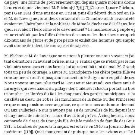
du pays, une forme de gouvernement qui depuis quatre mois n’a donné à 
heures et demie viennent M. Plichon{{17}}[[17]]Charles-Ignace Plichon, 
par FG en 1841 d’une mission en Orient, puis élu député du Nord en 1846,
et M. de Lavergne ; tous deux sortaient de la Chambre où ils avaient été t
avaient vu l’héroïsme et la noblesse de Mme la duchesse d’Orléans, l
quoi servaient l’héroïsme et le dévouement ? Le malheureux peuple égaré
ruine et séduit par les folles théories des uns ou les doctrines corruptr
dix-huit ans de gloire et de prospérité et exilait des hommes qui employ
avait donné de talent, de courage et de sagesse.
M. Plichon et M. de Lavergne se mettent à pleurer en nous voyant et j’ai
tant d’émotions m’avaient brisée, mais je sentais que ce n’était pas le 
violentes secousses et nos larmes lui auraient fait tant de mal. M. Gran
tous un peu de courage. Pauvre M. Grandpierre ! Sa chère petite fille ve
constamment souffert jusqu’au moment où le Seigneur a eu pitié de ses p
Nous voyons un peu plus tard M. Rousset et Meurand ; ces chers amis éta
insurgés qui revenaient du pillage des Tuileries ; chacun portait au bo
triomphe ; les livrées du Roi, les chapeaux des gardes municipaux, si 
du château d’eau, les robes, les mouchoirs de la Reine ou des Princesses.
ce que nous pensions avec angoisse, ce que tous nos amis nous demandaie
Ou aux Tuileries ? Nous n’avions pas eu de nouvelles de lui depuis la ve
changement de ministère ; alors il avait tout prévu. À cinq heures, nous
camarade de classe de François fils, était le médecin de famille des Gui
1815 à Londres de parents français, est entrée en 1840 au
Journal des d
intérieure.[[19]]. Quel changement depuis que nous les avions vus ! Le 