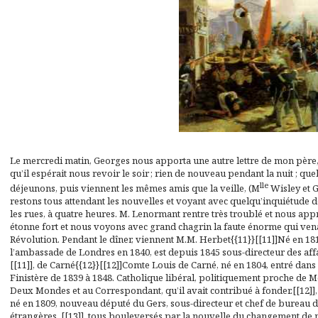
Le mercredi matin, Georges nous apporta une autre lettre de mon père, n
qu’il espérait nous revoir le soir ; rien de nouveau pendant la nuit ; qu
lle
déjeunons, puis viennent les mêmes amis que la veille, (M
Wisley et G
restons tous attendant les nouvelles et voyant avec quelqu’inquiétud
les rues, à quatre heures. M. Lenormant rentre très troublé et nous app
étonne fort et nous voyons avec grand chagrin la faute énorme qui venai
Révolution. Pendant le dîner, viennent M.M. Herbet{{11}}[[11]]Né en 18
l’ambassade de Londres en 1840, est depuis 1845 sous-directeur des aff
[[11]], de Carné{{12}}[[12]]Comte Louis de Carné, né en 1804, entré dans
Finistère de 1839 à 1848. Catholique libéral, politiquement proche de Mol
Deux Mondes
et au
Correspondant
, qu’il avait contribué à fonder.[[1
né en 1809, nouveau député du Gers, sous-directeur et chef de bureau d
étrangères. [[13]], tous bouleversés par la nouvelle du changement de min