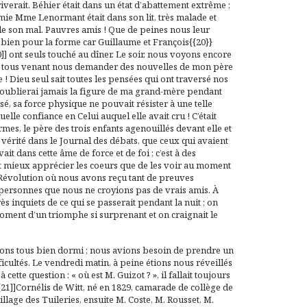
riverait. Béhier était dans un état d’abattement extrême ;
mie Mme Lenormant était dans son lit, très malade et
de son mal. Pauvres amis ! Que de peines nous leur
t bien pour la forme car Guillaume et François{{20}}
]] ont seuls touché au dîner. Le soir, nous voyons encore
 tous venant nous demander des nouvelles de mon père
 ! Dieu seul sait toutes les pensées qui ont traversé nos
 n’oublierai jamais la figure de ma grand-mère pendant
isé, sa force physique ne pouvait résister à une telle
lle confiance en Celui auquel elle avait cru ! C’était
larmes, le père des trois enfants agenouillés devant elle et
 vérité dans le
Journal des débats
, que ceux qui avaient
t dans cette âme de force et de foi ; c’est à des
it mieux apprécier les coeurs que de les voir au moment
e Révolution où nous avons reçu tant de preuves
personnes que nous ne croyions pas de vrais amis. À
s inquiets de ce qui se passerait pendant la nuit ; on
moment d’un triomphe si surprenant et on craignait le
 avons tous bien dormi ; nous avions besoin de prendre un
ficultés. Le vendredi matin, à peine étions nous réveillés
ette question : « où est M. Guizot ? », il fallait toujours
[21]]Cornélis de Witt, né en 1829, camarade de collège de
llage des Tuileries, ensuite M. Coste, M. Rousset, M.