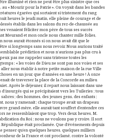
’être illuminé et rien ne peut être plus sinistre que ces
 », au « Mourir pour la Patrie ». On voyait dans les bandes
créatures égarées qui sortaient si tristement du rang
huit heures le jeudi matin, elle pleine de courage et de
blessés établis dans les salons du rez-de-chaussée au
es venaient féliciter mon père de tous ses succès
ant Meurand et mon oncle nous chanter mille folies,
on nous aurait étonnés si on nous avait dit que le
tre si longtemps sans nous revoir. Nous aurions traité
 semblable prédiction et nous n’aurions pas plus cru à
peux pas me rappeler sans tristesse toutes les
temps : « les voies de Dieu ne sont pas nos voies et ses
ller nous établir à notre petite maison de la rue Ville
 choses en un jour, que d’années en une heure ! À onze
 venait de traverser la place de la Concorde au milieu
uiet. Après le déjeuner, il repart nous laissant dans une
d’insurgés qui se précipitaient vers les Tuileries ; tous
de sabres ; des hommes, des jeunes gens, des enfants ;
t, nous y ramenait ; chaque troupe avait un drapeau
vre grand-mère, elle aurait tant souffert d’entendre ces
alors ne ressemblaient que trop. Vers deux heures, M.
’abdication du Roi ; nous ne voulons pas y croire. Il sort
 la République était proclamée. Que d’événements depuis
te de penser qu’en quelques heures, quelques milliers
t le bonheur de la France et ont proclamé, contre la volonté