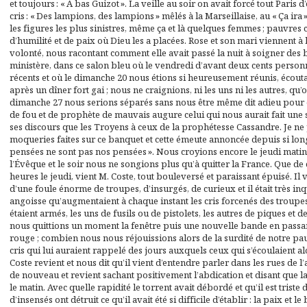
et toujours : « À bas Guizot ». La veille au soir on avait forcé tout Paris d
cris : « Des lampions, des lampions » mêlés à la Marseillaise, au « Ça ira
les figures les plus sinistres, même ça et là quelques femmes ; pauvres 
d’humilité et de paix où Dieu les a placées. Rose et son mari viennent à 
volonté, nous racontant comment elle avait passé la nuit à soigner des 
ministère, dans ce salon bleu où le vendredi d’avant deux cents personn
récents et où le dimanche 20 nous étions si heureusement réunis, écout
après un dîner fort gai ; nous ne craignions, ni les uns ni les autres, qu’
dimanche 27 nous serions séparés sans nous être même dit adieu pour ê
de fou et de prophète de mauvais augure celui qui nous aurait fait une
ses discours que les Troyens à ceux de la prophétesse Cassandre. Je ne 
moqueries faites sur ce banquet et cette émeute annoncée depuis si long
pensées ne sont pas nos pensées ». Nous croyions encore le jeudi matin a
l’Évêque et le soir nous ne songions plus qu’à quitter la France. Que de
heures le jeudi, vient M. Coste, tout bouleversé et paraissant épuisé. Il
d’une foule énorme de troupes, d’insurgés, de curieux et il était très inq
angoisse qu’augmentaient à chaque instant les cris forcenés des troupes 
étaient armés, les uns de fusils ou de pistolets, les autres de piques et 
nous quittions un moment la fenêtre puis une nouvelle bande en passan
rouge ; combien nous nous réjouissions alors de la surdité de notre pau
cris qui lui auraient rappelé des jours auxquels ceux qui s’écoulaient 
Coste revient et nous dit qu’il vient d’entendre parler dans les rues de l
de nouveau et revient sachant positivement l’abdication et disant que
le matin. Avec quelle rapidité le torrent avait débordé et qu’il est tris
d’insensés ont détruit ce qu’il avait été si difficile d’établir : la paix e