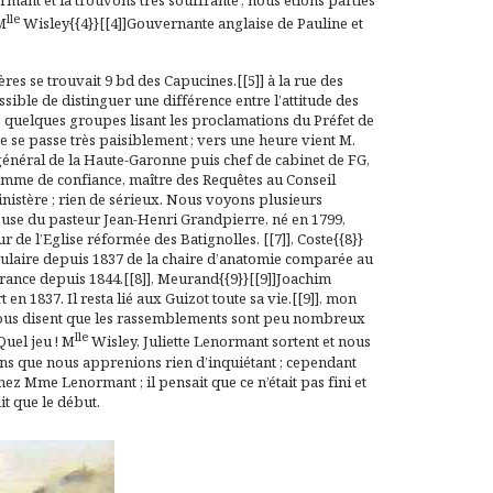
ant et la trouvons très souffrante ; nous étions parties
lle
M
Wisley{{4}}[[4]]Gouvernante anglaise de Pauline et
res se trouvait 9 bd des Capucines.[[5]] à la rue des
sible de distinguer une différence entre l’attitude des
ps quelques groupes lisant les proclamations du Préfet de
née se passe très paisiblement ; vers une heure vient M.
 général de la Haute-Garonne puis chef de cabinet de FG,
homme de confiance, maître des Requêtes au Conseil
ministère ; rien de sérieux. Nous voyons plusieurs
use du pasteur Jean-Henri Grandpierre, né en 1799,
de l’Eglise réformée des Batignolles. [[7]], Coste{{8}}
titulaire depuis 1837 de la chaire d’anatomie comparée au
rance depuis 1844.[[8]], Meurand{{9}}[[9]]Joachim
en 1837. Il resta lié aux Guizot toute sa vie.[[9]], mon
, tous disent que les rassemblements sont peu nombreux
lle
Quel jeu ! M
Wisley, Juliette Lenormant sortent et nous
 sans que nous apprenions rien d’inquiétant ; cependant
z Mme Lenormant ; il pensait que ce n’était pas fini et
ait que le début.