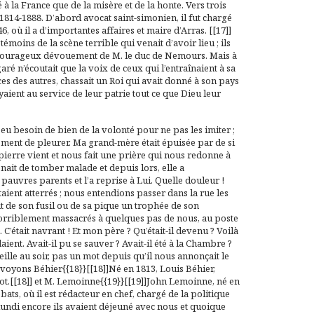
la France que de la misère et de la honte. Vers trois
1814-1888. D’abord avocat saint-simonien, il fut chargé
 où il a d’importantes affaires et maire d’Arras. [[17]]
émoins de la scène terrible qui venait d’avoir lieu ; ils
e courageux dévouement de M. le duc de Nemours. Mais à
 n’écoutait que la voix de ceux qui l’entraînaient à sa
ices des autres, chassait un Roi qui avait donné à son pays
aient au service de leur patrie tout ce que Dieu leur
 eu besoin de bien de la volonté pour ne pas les imiter ;
moment de pleurer. Ma grand-mère était épuisée par de si
dpierre vient et nous fait une prière qui nous redonne à
nait de tomber malade et depuis lors, elle a
auvres parents et l’a reprise à Lui. Quelle douleur !
ient atterrés ; nous entendions passer dans la rue les
ut de son fusil ou de sa pique un trophée de son
horriblement massacrés à quelques pas de nous, au poste
 C’était navrant ! Et mon père ? Qu’était-il devenu ? Voilà
nt. Avait-il pu se sauver ? Avait-il été à la Chambre ?
ille au soir, pas un mot depuis qu’il nous annonçait le
 voyons Béhier{{18}}[[18]]Né en 1813, Louis Béhier,
zot.[[18]] et M. Lemoinne{{19}}[[19]]John Lemoinne, né en
ébats
, où il est rédacteur en chef, chargé de la politique
lundi encore ils avaient déjeuné avec nous et quoique