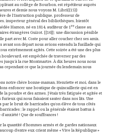
uppléant au collège de Bourbon, est répétiteur auprès
f heures et demie nous voyons M. Libri{{15}}
tère de l’Instruction publique, professeur de
s, inspecteur général des bibliothèques, bientôt
re
Amédée Hamon, né en 1814, auditeur de 1
classe au
aires étrangères Guizot. [[16]] ; une discussion pénible
elle part avec M. Coste pour aller coucher chez ses amis,
s avant son départ nous avions entendu la fusillade qui
 tous extrêmement agités. Cette soirée a été une des plus
u boulevard, est empêchée de traverser par des
ues jusqu’à la rue Montmartre. À dix heures nous nous
pas cependant ce que la journée du lendemain nous
hions notre chère bonne-maman, Henriette et moi, dans le
dons enfoncer une boutique de quincaillerie qui est en
la poudre et des armes. J’étais très fatiguée et agitée et
s furieux qui nous faisaient sauter dans nos lits. Une
ar le bruit de barricades qu’on élève de tous côtés
 barricades ; le rappel ou la générale étaient battus à
e d’anxiété ! Que de souffrances !
ar la quantité d’hommes armés et de gardes nationaux
 beaucoup d’entre eux crient même « Vive la République »