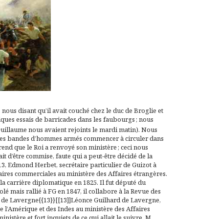
ous disant qu’il avait couché chez le duc de Broglie et
elques essais de barricades dans les faubourgs ; nous
uillaume nous avaient rejoints le mardi matin). Nous
e des bandes d’hommes armés commencer à circuler dans
rend que le Roi a renvoyé son ministère ; ceci nous
t d’être commise, faute qui a peut-être décidé de la
13, Edmond Herbet, secrétaire particulier de Guizot à
aires commerciales au ministère des Affaires étrangères.
 la carrière diplomatique en 1825. Il fut député du
é mais rallié à FG en 1847, il collabore à la
Revue des
2]], de Lavergne{{13}}[[13]]Léonce Guilhard de Lavergne,
e l’Amérique et des Indes au ministère des Affaires
istère et fort inquiets de ce qui allait le suivre. M.