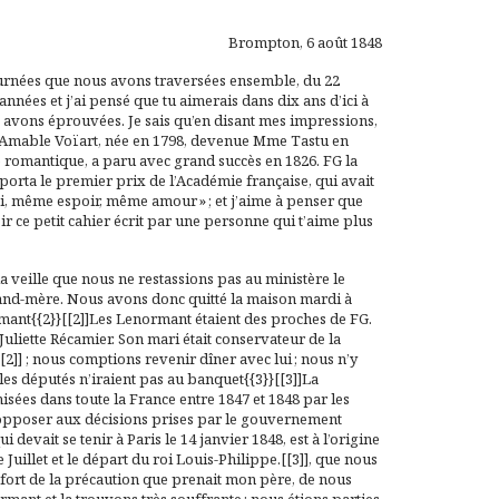
Brompton, 6 août 1848
journées que nous avons traversées ensemble, du 22
 années et j’ai pensé que tu aimerais dans dix ans d’ici à
s avons éprouvées. Je sais qu’en disant mes impressions,
1]]Amable Voïart, née en 1798, devenue Mme Tastu en
té romantique, a paru avec grand succès en 1826. FG la
emporta le premier prix de l’Académie française, qui avait
, même espoir, même amour » ; et j’aime à penser que
ir ce petit cahier écrit par une personne qui t’aime plus
 veille que nous ne restassions pas au ministère le
 grand-mère. Nous avons donc quitté la maison mardi à
ant{{2}}[[2]]Les Lenormant étaient des proches de FG.
uliette Récamier. Son mari était conservateur de la
.[[2]] ; nous comptions revenir dîner avec lui ; nous n’y
 les députés n’iraient pas au banquet{{3}}[[3]]La
ées dans toute la France entre 1847 et 1848 par les
’opposer aux décisions prises par le gouvernement
devait se tenir à Paris le 14 janvier 1848, est à l’origine
Juillet et le départ du roi Louis-Philippe.[[3]], que nous
fort de la précaution que prenait mon père, de nous