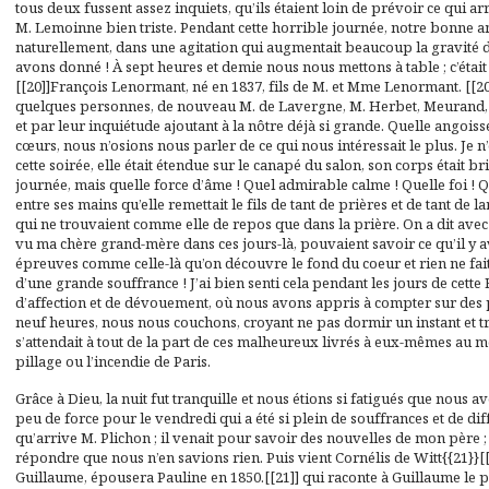
tous deux fussent assez inquiets, qu’ils étaient loin de prévoir ce qui ar
M. Lemoinne bien triste. Pendant cette horrible journée, notre bonne a
naturellement, dans une agitation qui augmentait beaucoup la gravité 
avons donné ! À sept heures et demie nous nous mettons à table ; c’étai
[[20]]François Lenormant, né en 1837, fils de M. et Mme Lenormant. [[20
quelques personnes, de nouveau M. de Lavergne, M. Herbet, Meurand,
et par leur inquiétude ajoutant à la nôtre déjà si grande. Quelle angoisse
cœurs, nous n’osions nous parler de ce qui nous intéressait le plus. Je
cette soirée, elle était étendue sur le canapé du salon, son corps était br
journée, mais quelle force d’âme ! Quel admirable calme ! Quelle foi ! Que
entre ses mains qu’elle remettait le fils de tant de prières et de tant de 
qui ne trouvaient comme elle de repos que dans la prière. On a dit avec
vu ma chère grand-mère dans ces jours-là, pouvaient savoir ce qu’il y avai
épreuves comme celle-là qu’on découvre le fond du coeur et rien ne fa
d’une grande souffrance ! J’ai bien senti cela pendant les jours de cett
d’affection et de dévouement, où nous avons appris à compter sur des 
neuf heures, nous nous couchons, croyant ne pas dormir un instant et trè
s’attendait à tout de la part de ces malheureux livrés à eux-mêmes au 
pillage ou l’incendie de Paris.
Grâce à Dieu, la nuit fut tranquille et nous étions si fatigués que nous
peu de force pour le vendredi qui a été si plein de souffrances et de dif
qu’arrive M. Plichon ; il venait pour savoir des nouvelles de mon père ; à c
répondre que nous n’en savions rien. Puis vient Cornélis de Witt{{21}}[
Guillaume, épousera Pauline en 1850.[[21]] qui raconte à Guillaume le pi