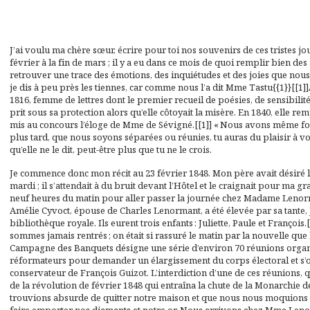
J’ai voulu ma chère sœur, écrire pour toi nos souvenirs de ces tristes 
février à la fin de mars ; il y a eu dans ce mois de quoi remplir bien des
retrouver une trace des émotions, des inquiétudes et des joies que nou
je dis à peu près les tiennes, car comme nous l’a dit Mme Tastu{{1}}[[
1816, femme de lettres dont le premier recueil de poésies, de sensibili
prit sous sa protection alors qu’elle côtoyait la misère. En 1840, elle r
mis au concours l’éloge de Mme de Sévigné.[[1]] « Nous avons même foi
plus tard, que nous soyons séparées ou réunies, tu auras du plaisir à vo
qu’elle ne le dit, peut-être plus que tu ne le crois.
Je commence donc mon récit au 23 février 1848. Mon père avait désiré la
mardi ; il s’attendait à du bruit devant l’Hôtel et le craignait pour ma
neuf heures du matin pour aller passer la journée chez Madame Lenorm
Amélie Cyvoct, épouse de Charles Lenormant, a été élevée par sa tante, J
bibliothèque royale. Ils eurent trois enfants : Juliette, Paule et François
sommes jamais rentrés ; on était si rassuré le matin par la nouvelle que
Campagne des Banquets désigne une série d’environ 70 réunions organis
réformateurs pour demander un élargissement du corps électoral et s
conservateur de François Guizot. L’interdiction d’une de ces réunions, qui 
de la révolution de février 1848 qui entraîna la chute de la Monarchie de 
trouvions absurde de quitter notre maison et que nous nous moquions 