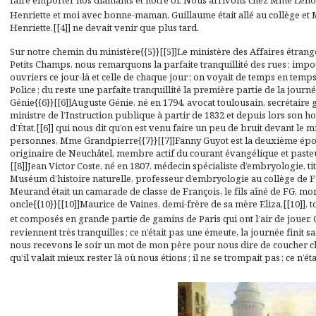
faire emporter nos diamants et notre or. Nous arrivons chez Mme Lenorm
Henriette et moi avec bonne-maman, Guillaume était allé au collège et 
Henriette.[[4]] ne devait venir que plus tard.
Sur notre chemin du ministère{{5}}[[5]]Le ministère des Affaires étrangè
Petits Champs, nous remarquons la parfaite tranquillité des rues ; impos
ouvriers ce jour-là et celle de chaque jour ; on voyait de temps en tem
Police ; du reste une parfaite tranquillité la première partie de la jour
Génie{{6}}[[6]]Auguste Génie, né en 1794, avocat toulousain, secrétaire
ministre de l’Instruction publique à partir de 1832 et depuis lors son 
d’État.[[6]] qui nous dit qu’on est venu faire un peu de bruit devant le 
personnes, Mme Grandpierre{{7}}[[7]]Fanny Guyot est la deuxième épo
originaire de Neuchâtel, membre actif du courant évangélique et pasteur 
[[8]]Jean Victor Coste, né en 1807, médecin spécialiste d’embryologie, 
Muséum d’histoire naturelle, professeur d’embryologie au collège de F
Meurand était un camarade de classe de François, le fils aîné de FG, mort 
oncle{{10}}[[10]]Maurice de Vaines, demi-frère de sa mère Eliza.[[10]]
et composés en grande partie de gamins de Paris qui ont l’air de jouer. 
reviennent très tranquilles ; ce n’était pas une émeute, la journée finit
nous recevons le soir un mot de mon père pour nous dire de coucher che
qu’il valait mieux rester là où nous étions ; il ne se trompait pas ; ce n’ét