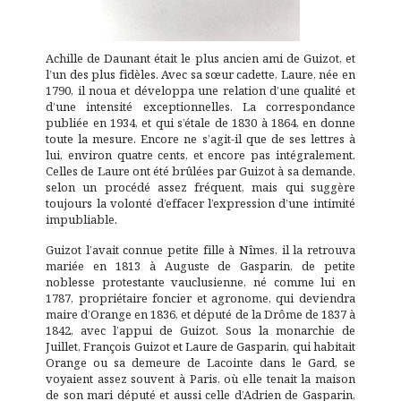
Achille de Daunant était le plus ancien ami de Guizot, et
l’un des plus fidèles. Avec sa sœur cadette, Laure, née en
1790, il noua et développa une relation d’une qualité et
d’une intensité exceptionnelles. La correspondance
publiée en 1934, et qui s’étale de 1830 à 1864, en donne
toute la mesure. Encore ne s’agit-il que de ses lettres à
lui, environ quatre cents, et encore pas intégralement.
Celles de Laure ont été brûlées par Guizot à sa demande,
selon un procédé assez fréquent, mais qui suggère
toujours la volonté d’effacer l’expression d’une intimité
impubliable.
Guizot l’avait connue petite fille à Nîmes, il la retrouva
mariée en 1813 à Auguste de Gasparin, de petite
noblesse protestante vauclusienne, né comme lui en
1787, propriétaire foncier et agronome, qui deviendra
maire d’Orange en 1836, et député de la Drôme de 1837 à
1842, avec l’appui de Guizot. Sous la monarchie de
Juillet, François Guizot et Laure de Gasparin, qui habitait
Orange ou sa demeure de Lacointe dans le Gard, se
voyaient assez souvent à Paris, où elle tenait la maison
de son mari député et aussi celle d’Adrien de Gasparin,