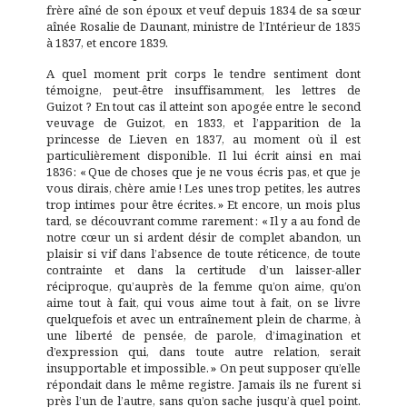
frère aîné de son époux et veuf depuis 1834 de sa sœur
aînée Rosalie de Daunant, ministre de l’Intérieur de 1835
à 1837, et encore 1839.
A quel moment prit corps le tendre sentiment dont
témoigne, peut-être insuffisamment, les lettres de
Guizot ? En tout cas il atteint son apogée entre le second
veuvage de Guizot, en 1833, et l’apparition de la
princesse de Lieven en 1837, au moment où il est
particulièrement disponible. Il lui écrit ainsi en mai
1836 : « Que de choses que je ne vous écris pas, et que je
vous dirais, chère amie ! Les unes trop petites, les autres
trop intimes pour être écrites. » Et encore, un mois plus
tard, se découvrant comme rarement : « Il y a au fond de
notre cœur un si ardent désir de complet abandon, un
plaisir si vif dans l’absence de toute réticence, de toute
contrainte et dans la certitude d’un laisser-aller
réciproque, qu’auprès de la femme qu’on aime, qu’on
aime tout à fait, qui vous aime tout à fait, on se livre
quelquefois et avec un entraînement plein de charme, à
une liberté de pensée, de parole, d’imagination et
d’expression qui, dans toute autre relation, serait
insupportable et impossible. » On peut supposer qu’elle
répondait dans le même registre. Jamais ils ne furent si
près l’un de l’autre, sans qu’on sache jusqu’à quel point.